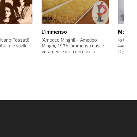
L’immenso
Mogol e
Ivano Fossati)
(Amedeo Minghi) – Amedeo
Io traduce
Alle mie spalle
Minghi, 1976 L’immenso nasce
Avevo un 
veramente dalla necessità ...
Dylan pre