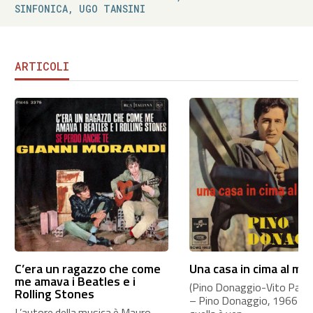
SINFONICA, UGO TANSINI
ARTICOLI
C’era un ragazzo che come
Una casa in cima al mo
me amava i Beatles e i
(Pino Donaggio-Vito Pallavi
Rolling Stones
– Pino Donaggio, 1966 A
L’autore della musica è Mauro