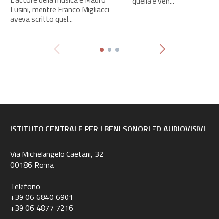
L’autore della musica è Mauro
quella è ven...
Lusini, mentre Franco Migliacci
aveva scritto quel...
ISTITUTO CENTRALE PER I BENI SONORI ED AUDIOVISIVI
Via Michelangelo Caetani, 32
00186 Roma
Telefono
+39 06 6840 6901
+39 06 4877 7216