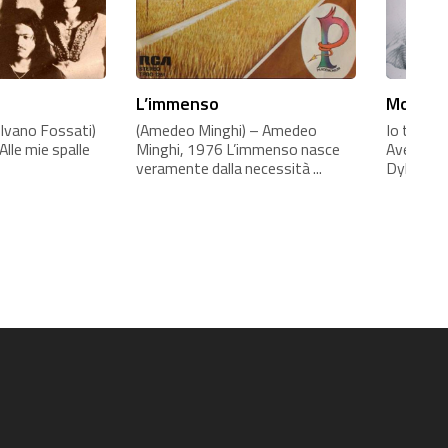
L’immenso
Mogol e
Ivano Fossati)
(Amedeo Minghi) – Amedeo
Io traduce
Alle mie spalle
Minghi, 1976 L’immenso nasce
Avevo un 
veramente dalla necessità ...
Dylan pre