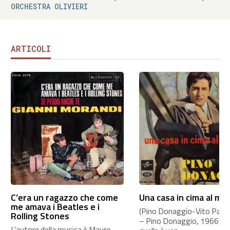
ORCHESTRA OLIVIERI
ARTICOLI
C’era un ragazzo che come
Una casa in cima al mo
me amava i Beatles e i
(Pino Donaggio-Vito Pallavi
Rolling Stones
– Pino Donaggio, 1966 A
L’autore della musica è Mauro