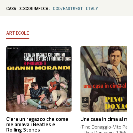
CASA DISCOGRAFICA
: CGD/EASTWEST ITALY
ARTICOLI
C’era un ragazzo che come
Una casa in cima al mo
me amava i Beatles e i
(Pino Donaggio-Vito Pallavi
Rolling Stones
– Pino Donaggio, 1966 A