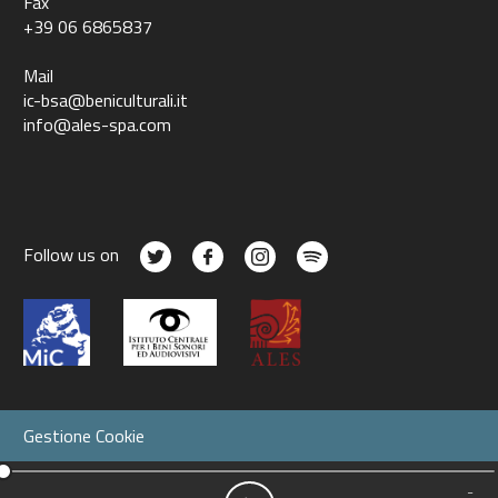
Fax
+39 06 6865837
Mail
ic-bsa@beniculturali.it
info@ales-spa.com
Follow us on
Gestione Cookie
-