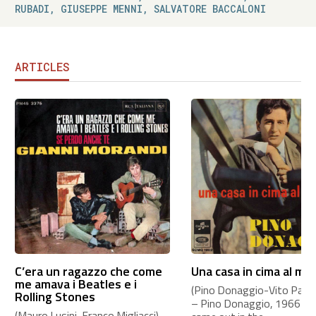
RUBADI, GIUSEPPE MENNI, SALVATORE BACCALONI
ARTICLES
C’era un ragazzo che come
Una casa in cima al mo
me amava i Beatles e i
(Pino Donaggio-Vito Pallavi
Rolling Stones
– Pino Donaggio, 1966 Th
(Mauro Lusini-Franco Migliacci) –