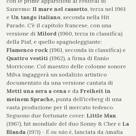
con le prime apparizioni al Festival di
Sanremo:
Il mare nel cassetto
, terza nel 1961
e
Un tango italiano
, seconda nella Hit
Parade. C’è il capitolo francese, con una
versione di
Milord
(1960, terza in classifica)
della Piaf, e quello spagnoleggiante:
Flamenco rock
(1961, seconda in classifica) e
Quattro vestiti
(1962), a firma di Ennio
Morricone. Col maestro delle colonne sonore
Milva ingaggerà un sodalizio artistico
documentato da una versione cantata di
Metti una sera a cena
e da
Freiheit in
meinem Sprache,
punta dell’iceberg
di
una
vasta produzione per il mercato tedesco.
Seguono due fortunate cover:
Little Man
(1967), hit mondiale del duo Sonny & Cher e
La
filanda
(1971) -
É ou não è,
lanciata da Amalia