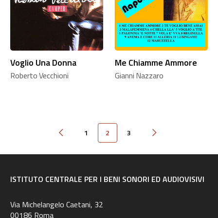
Voglio Una Donna
Me Chiamme Ammore
Roberto Vecchioni
Gianni Nazzaro
1
2
3
Pagina precedente
Pagina successiva
ISTITUTO CENTRALE PER I BENI SONORI ED AUDIOVISIVI
Via Michelangelo Caetani, 32
00186 Roma