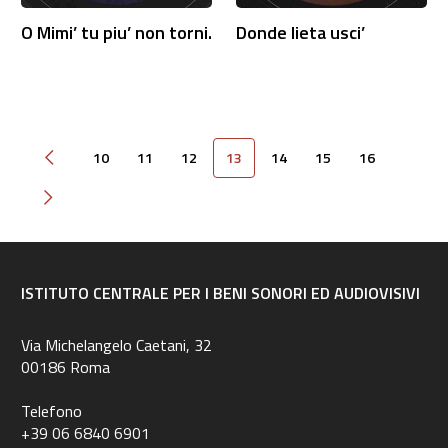
O Mimi’ tu piu’ non torni.
Donde lieta usci’
10
11
12
13
14
15
16
Pagina precedente
Pagina successiva
ISTITUTO CENTRALE PER I BENI SONORI ED AUDIOVISIVI
Via Michelangelo Caetani, 32
00186 Roma
Telefono
+39 06 6840 6901