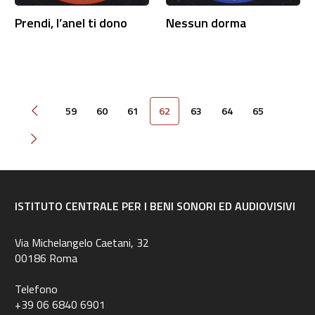
Prendi, l’anel ti dono
Nessun dorma
59
60
61
62
63
64
65
Pagina precedente
Pagina successiva
ISTITUTO CENTRALE PER I BENI SONORI ED AUDIOVISIVI
Via Michelangelo Caetani, 32
00186 Roma
Telefono
+39 06 6840 6901