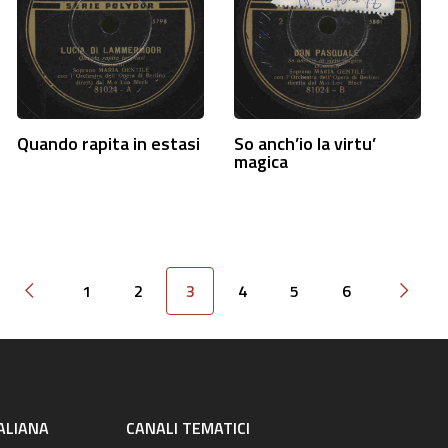
Quando rapita in estasi
So anch’io la virtu’
magica
1
2
3
4
5
6
Pagina precedente
Pagin
ALIANA
CANALI TEMATICI