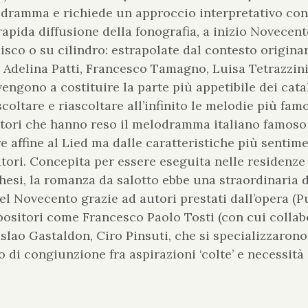
lodramma e richiede un approccio interpretativo co
apida diffusione della fonografia, a inizio Novecento
sco o su cilindro: estrapolate dal contesto originar
 Adelina Patti, Francesco Tamagno, Luisa Tetrazzini
 vengono a costituire la parte più appetibile dei cata
scoltare e riascoltare all’infinito le melodie più fam
 autori che hanno reso il melodramma italiano famos
e affine al Lied ma dalle caratteristiche più senti
tori. Concepita per essere eseguita nelle residenze d
esi, la romanza da salotto ebbe una straordinaria 
 del Novecento grazie ad autori prestati dall’opera (
ositori come Francesco Paolo Tosti (con cui collab
islao Gastaldon, Ciro Pinsuti, che si specializzaron
di congiunzione fra aspirazioni ‘colte’ e necessità 