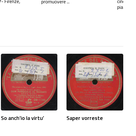
- Firenze,
cinquece
promuovere ...
pianoforte
So anch’io la virtu’
Saper vorreste