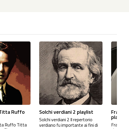
 Titta Ruffo
Solchi verdiani 2 playlist
Frances
playlist
Solchi verdiani 2 Il repertorio
tta Ruffo Titta
Francesco
verdiano fu importante ai fini di